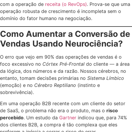
com a operação de
receita (o RevOps)
. Prova-se que uma
operação robusta de crescimento é incompleta sem o
domínio do fator humano na negociação.
Como Aumentar a Conversão de
Vendas Usando Neurociência?
O erro que vejo em 90% das operações de vendas é o
foco excessivo no
Córtex Pré-Frontal
do cliente — a área
da lógica, dos números e da razão. Nossos cérebros, no
entanto, tomam decisões primárias no
Sistema Límbico
(emoção) e no
Cérebro Reptiliano
(instinto e
sobrevivência).
Em uma operação B2B recente com um cliente do setor
de SaaS, o problema não era o produto, mas o
risco
percebido
. Um estudo da
Gartner
indicou que, para 74%
dos clientes B2B, a compra é tão complexa que eles
preferem a
inércia
a correr o risco de errar.