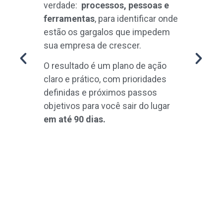
verdade:
processos, pessoas e
cons
ferramentas
, para identificar onde
o se
estão os gargalos que impedem
adap
sua empresa de crescer.
de r
oper
O resultado é um plano de ação
claro e prático, com prioridades
Inte
definidas e próximos passos
CS, 
objetivos para você sair do lugar
e co
em até 90 dias.
ferr
um
oper