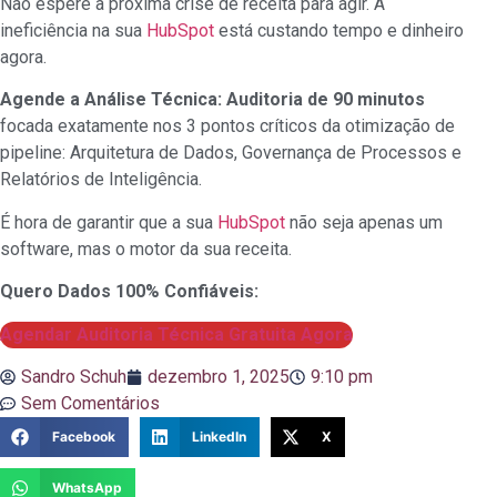
Não espere a próxima crise de receita para agir. A
ineficiência na sua
HubSpot
está custando tempo e dinheiro
agora.
Agende a Análise Técnica: Auditoria de 90 minutos
focada exatamente nos 3 pontos críticos da otimização de
pipeline: Arquitetura de Dados, Governança de Processos e
Relatórios de Inteligência.
É hora de garantir que a sua
HubSpot
não seja apenas um
software, mas o motor da sua receita.
Quero Dados 100% Confiáveis:
Agendar Auditoria Técnica Gratuita Agora
Sandro Schuh
dezembro 1, 2025
9:10 pm
Sem Comentários
Facebook
LinkedIn
X
WhatsApp