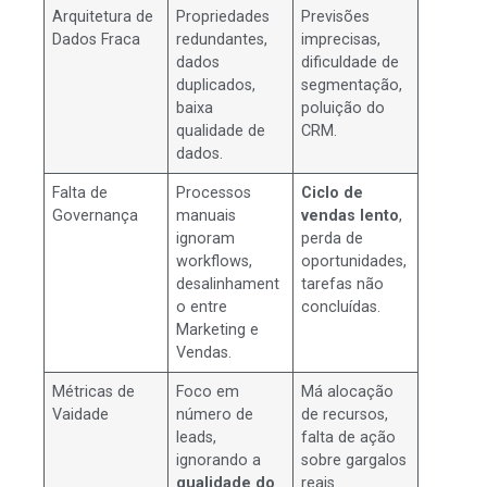
Arquitetura de
Propriedades
Previsões
Dados Fraca
redundantes,
imprecisas,
dados
dificuldade de
duplicados,
segmentação,
baixa
poluição do
qualidade de
CRM.
dados.
Falta de
Processos
Ciclo de
Governança
manuais
vendas lento
,
ignoram
perda de
workflows,
oportunidades,
desalinhament
tarefas não
o entre
concluídas.
Marketing e
Vendas.
Métricas de
Foco em
Má alocação
Vaidade
número de
de recursos,
leads,
falta de ação
ignorando a
sobre gargalos
qualidade do
reais.