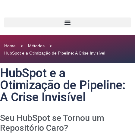
>
>
Home
Métodos
HubSpot e a Otimização de Pipeline: A Crise Invisível
HubSpot e a
Otimização de Pipeline:
A Crise Invisível
Seu HubSpot se Tornou um
Repositório Caro?