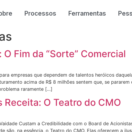
obre
Processos
Ferramentas
Pes
das
: O Fim da “Sorte” Comercial
separa empresas que dependem de talentos heróicos daque
aturamento acima de R$ 8 milhões sentem que, se pararem 
 problema raramente […]
s Receita: O Teatro do CMO
aidade Custam a Credibilidade com o Board de Acionistas 
e são, na essência, o Teatro do CMO. Elas oferecem a ilu