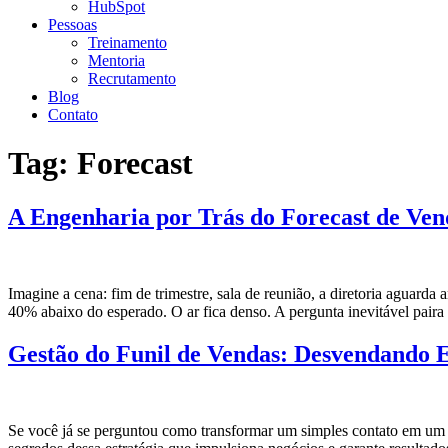
HubSpot
Pessoas
Treinamento
Mentoria
Recrutamento
Blog
Contato
Tag:
Forecast
A Engenharia por Trás do Forecast de V
Imagine a cena: fim de trimestre, sala de reunião, a diretoria aguarda
40% abaixo do esperado. O ar fica denso. A pergunta inevitável pair
Gestão do Funil de Vendas: Desvendando E
Se você já se perguntou como transformar um simples contato em um 