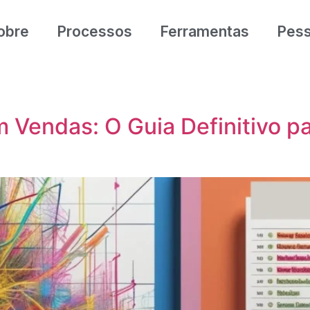
obre
Processos
Ferramentas
Pes
m Vendas: O Guia Definitivo p